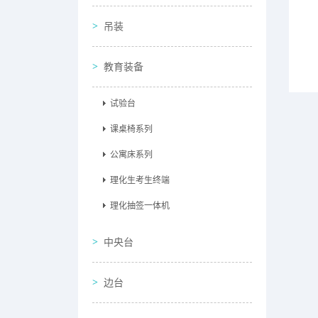
吊装
教育装备
试验台
课桌椅系列
公寓床系列
理化生考生终端
理化抽签一体机
中央台
边台