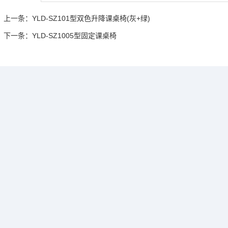
上一条：
YLD-SZ101型双色升降课桌椅(灰+绿)
下一条：
YLD-SZ1005型固定课桌椅