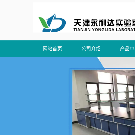
网站首页
公司介绍
产品中