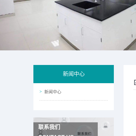
新闻中心
新闻中心
联系我们