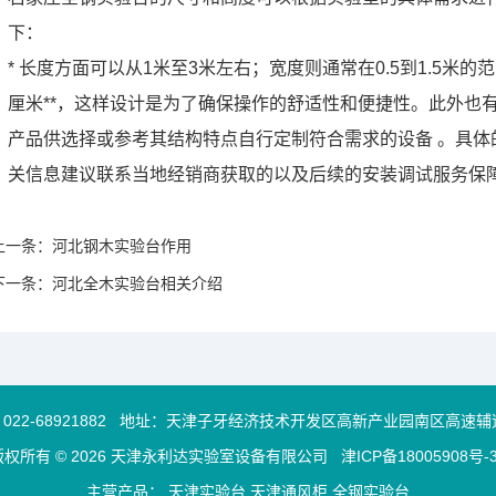
下：
* 长度方面可以从1米至3米左右；宽度则通常在0.5到1.5米的
厘米**，这样设计是为了确保操作的舒适性和便捷性。此外也
产品供选择或参考其结构特点自行定制符合需求的设备 。具体
关信息建议联系当地经销商获取的以及后续的安装调试服务保
上一条：
河北钢木实验台作用
下一条：
河北全木实验台相关介绍
：
022-68921882
地址：天津子牙经济技术开发区高新产业园南区高速辅
版权所有 © 2026 天津永利达实验室设备有限公司
津ICP备18005908号-
主营产品： 天津实验台,天津通风柜,全钢实验台