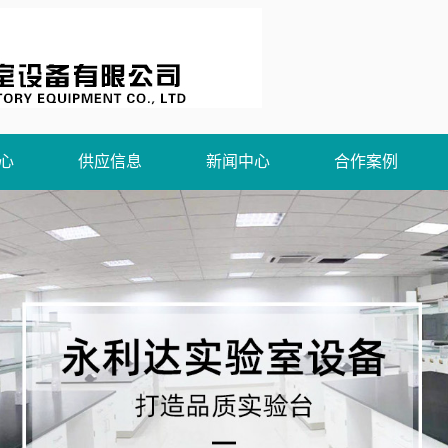
心
供应信息
新闻中心
合作案例